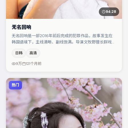
94:28
无名回响
无名回响是一部2016年前后完成的犯罪作品，故事发生在
韩国语境下，主线清晰、副线饱满。导演文牧野擅长群戏与
空间压迫感，本片在视听语言上与题材形成互文。汤唯在片
日韩
高清
中承担叙事驱动，金高银、谭卓分别提供反差与喜剧/悬疑
调剂（视场次而定）。节奏紧凑、反转有度，值得列入片
9万
121个月前
单。
热门