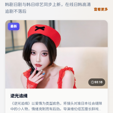
韩剧日剧与韩日综艺同步上新，在线日韩高清
查看更多
追剧不落后
最新
93:18
逆光追缉
《逆光追缉》以爱情为类型底色，将镜头对准日本社会缝隙
中的小人物，情绪克制而有后劲。导演维伦纽瓦擅长群戏与