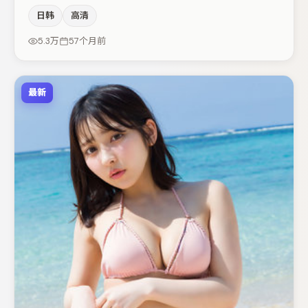
空间压迫感，本片在视听语言上与题材形成互文。主演阵容
日韩
高清
包括刘亦菲、桂纶镁、张子枫等，角色动机前后呼应，适合
喜欢抠台词与伏笔的观众。整体完成度较高，适合周末一口
5.3万
57个月前
气追完。
最新