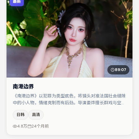
最新
89:07
南港边界
《南港边界》以犯罪为类型底色，将镜头对准法国社会缝隙
中的小人物，情绪克制而有后劲。导演娄烨擅长群戏与空间
压迫感，本片在视听语言上与题材形成互文。肖央与周迅的
日韩
高清
对手戏构成全片情感锚点，王千源则以细节塑造推动谜题层
层揭开。若你偏爱强类型与清晰主线，这部作品值得关注。
4.8万
24个月前