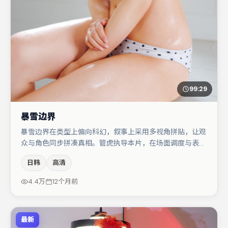
99:29
暴雪边界
暴雪边界在类型上偏向科幻，叙事上采用多视角拼贴，让观
众与角色同步拼凑真相。管虎执导本片，在场面调度与表演
节奏上保持一贯作者性，关键场次留白得当。主演阵容包括
日韩
高清
桂纶镁、章子怡、任素汐等，角色动机前后呼应，适合喜欢
抠台词与伏笔的观众。整体完成度较高，适合周末一口气追
4.4万
12个月前
完。
最新