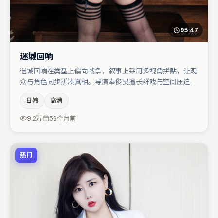
95:47
迷城回响
迷城回响在类型上偏向战争，叙事上采用多视角拼贴，让观
众与角色同步拼凑真相。导演奉俊昊擅长群戏与空间压迫
感，本片在视听语言上与题材形成互文。任素汐在片中承担
日韩
高清
叙事驱动，桂纶镁、刘亦菲分别提供反差与喜剧/悬疑调剂
（视场次而定）。整体完成度较高，适合周末一口气追完。
9.2万
56个月前
热门