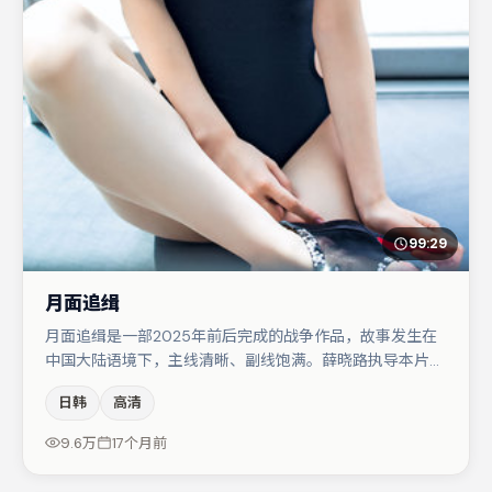
99:29
月面追缉
月面追缉是一部2025年前后完成的战争作品，故事发生在
中国大陆语境下，主线清晰、副线饱满。薛晓路执导本片，
在场面调度与表演节奏上保持一贯作者性，关键场次留白得
日韩
高清
当。主演阵容包括菅田将晖、咏梅、大鹏等，角色动机前后
呼应，适合喜欢抠台词与伏笔的观众。若你偏爱强类型与清
9.6万
17个月前
晰主线，这部作品值得关注。