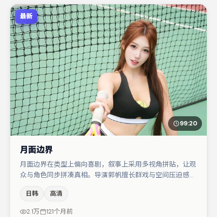
最新
99:20
月面边界
月面边界在类型上偏向喜剧，叙事上采用多视角拼贴，让观
众与角色同步拼凑真相。导演郭帆擅长群戏与空间压迫感，
本片在视听语言上与题材形成互文。主演阵容包括王千源、
日韩
高清
廖凡、张颂文等，角色动机前后呼应，适合喜欢抠台词与伏
笔的观众。节奏紧凑、反转有度，值得列入片单。
2.1万
121个月前