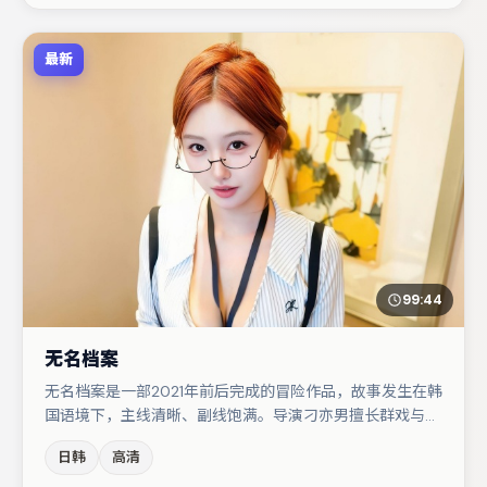
最新
99:44
无名档案
无名档案是一部2021年前后完成的冒险作品，故事发生在韩
国语境下，主线清晰、副线饱满。导演刁亦男擅长群戏与空
间压迫感，本片在视听语言上与题材形成互文。雷佳音与张
日韩
高清
颂文的对手戏构成全片情感锚点，廖凡则以细节塑造推动谜
题层层揭开。整体完成度较高，适合周末一口气追完。