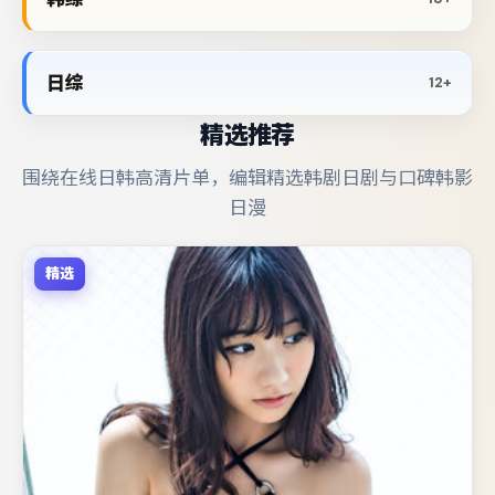
日综
12+
精选推荐
围绕在线日韩高清片单，编辑精选韩剧日剧与口碑韩影
日漫
精选