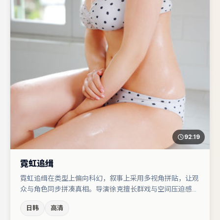
92:19
霓虹追缉
霓虹追缉在类型上偏向科幻，叙事上采用多视角拼贴，让观
众与角色同步拼凑真相。导演徐克擅长群戏与空间压迫感，
本片在视听语言上与题材形成互文。主演阵容包括于和伟、
日韩
高清
秦海璐、任素汐等，角色动机前后呼应，适合喜欢抠台词与