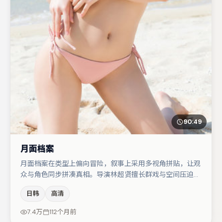
90:49
月面档案
月面档案在类型上偏向冒险，叙事上采用多视角拼贴，让观
众与角色同步拼凑真相。导演林超贤擅长群戏与空间压迫
感，本片在视听语言上与题材形成互文。张颂文在片中承担
日韩
高清
叙事驱动，梁朝伟、木村拓哉分别提供反差与喜剧/悬疑调
剂（视场次而定）。若你偏爱强类型与清晰主线，这部作品
7.4万
112个月前
值得关注。