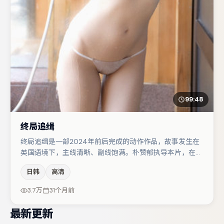
99:48
终局追缉
终局追缉是一部2024年前后完成的动作作品，故事发生在
英国语境下，主线清晰、副线饱满。朴赞郁执导本片，在场
面调度与表演节奏上保持一贯作者性，关键场次留白得当。
日韩
高清
木村拓哉与胡歌的对手戏构成全片情感锚点，李光洁则以细
节塑造推动谜题层层揭开。整体完成度较高，适合周末一口
3.7万
31个月前
气追完。
最新更新