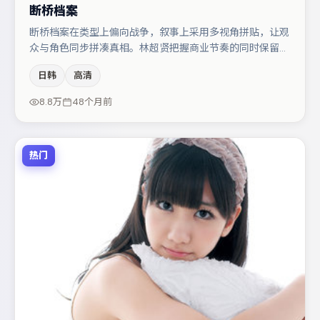
断桥档案
断桥档案在类型上偏向战争，叙事上采用多视角拼贴，让观
众与角色同步拼凑真相。林超贤把握商业节奏的同时保留人
物弧光，高潮戏信息密度高但不显凌乱。主演阵容包括雷佳
日韩
高清
音、梁朝伟、黄渤等，角色动机前后呼应，适合喜欢抠台词
与伏笔的观众。节奏紧凑、反转有度，值得列入片单。
8.8万
48个月前
热门