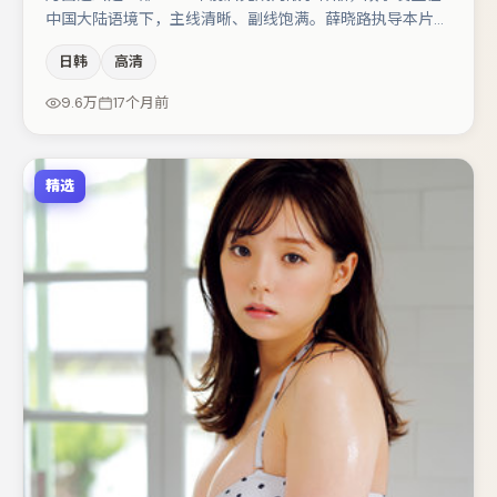
中国大陆语境下，主线清晰、副线饱满。薛晓路执导本片，
在场面调度与表演节奏上保持一贯作者性，关键场次留白得
日韩
高清
当。主演阵容包括菅田将晖、咏梅、大鹏等，角色动机前后
呼应，适合喜欢抠台词与伏笔的观众。若你偏爱强类型与清
9.6万
17个月前
晰主线，这部作品值得关注。
精选