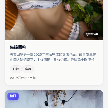
99:46
失控回响
失控回响是一部2025年前后完成的惊悚作品，故事发生在
中国大陆语境下，主线清晰、副线饱满。导演冯小刚擅长群
戏与空间压迫感，本片在视听语言上与题材形成互文。主演
日韩
高清
阵容包括于和伟、菅田将晖、肖央等，角色动机前后呼应，
适合喜欢抠台词与伏笔的观众。若你偏爱强类型与清晰主
9.2万
8个月前
线，这部作品值得关注。
热门