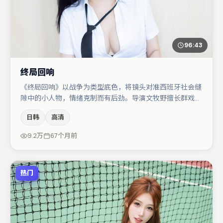
96:43
终局回响
《终局回响》以战争为类型底色，将镜头对准西班牙社会缝
隙中的小人物，情绪克制而有后劲。导演文牧野擅长群戏与
空间压迫感，本片在视听语言上与题材形成互文。桂纶镁与
日韩
高清
宋佳的对手戏构成全片情感锚点，菅田将晖则以细节塑造推
动谜题层层揭开。节奏紧凑、反转有度，值得列入片单。
9.2万
67个月前
热门