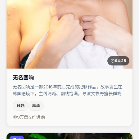
94:28
无名回响
无名回响是一部2016年前后完成的犯罪作品，故事发生在
韩国语境下，主线清晰、副线饱满。导演文牧野擅长群戏与
空间压迫感，本片在视听语言上与题材形成互文。汤唯在片
日韩
高清
中承担叙事驱动，金高银、谭卓分别提供反差与喜剧/悬疑
调剂（视场次而定）。节奏紧凑、反转有度，值得列入片
9万
121个月前
单。