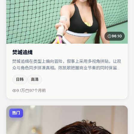
96:10
焚城追缉
焚城追缉在类型上偏向冒险，叙事上采用多视角拼贴，让观
众与角色同步拼凑真相。陈凯歌把握商业节奏的同时保留人
物弧光，高潮戏信息密度高但不显凌乱。主演阵容包括雷佳
日韩
高清
音、梁朝伟、金高银等，角色动机前后呼应，适合喜欢抠台
词与伏笔的观众。节奏紧凑、反转有度，值得列入片单。
9.1万
97个月前
热门