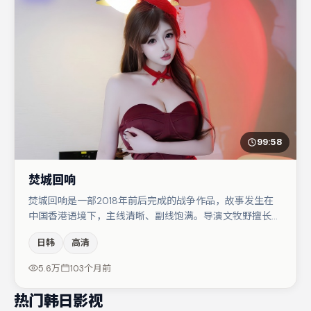
99:58
焚城回响
焚城回响是一部2018年前后完成的战争作品，故事发生在
中国香港语境下，主线清晰、副线饱满。导演文牧野擅长群
戏与空间压迫感，本片在视听语言上与题材形成互文。裴斗
日韩
高清
娜在片中承担叙事驱动，胡歌、马丽分别提供反差与喜剧/
悬疑调剂（视场次而定）。整体完成度较高，适合周末一口
5.6万
103个月前
气追完。
热门韩日影视